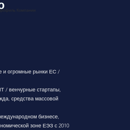
ю
рофиль Компании
е и огромные рынки ЕС /
Т / венчурные стартапы,
ежда, средства массовой
международном бизнесе,
номической зоне ЕЭЗ с 2010