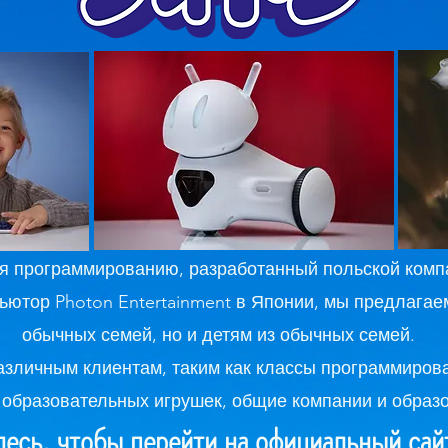
я программированию, разработанный польской компа
ютор Photon Entertainment в Японии, мы предлагаем
обычных семей, но и детям из обычных семей.
зличным клиентам, таким как классы программиров
 образовательных игрушек, общие компании и образ
есь, чтобы перейти на официальный с