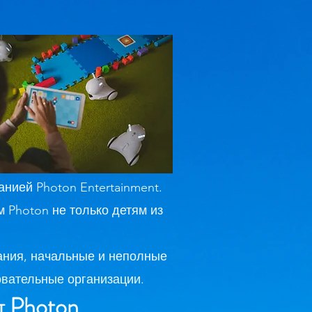
нией Photon Entertainment.
 Photon не только детям из
ания, начальные и неполные
овательные организации.
​
айт Photon