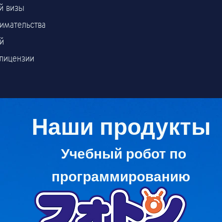
й визы
имательства
й
лицензии
Наши продукты
​
Учебный робот по
программированию