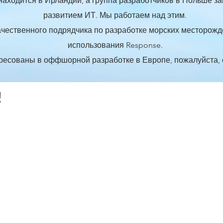
находится в Ирландии, а группа разработчиков в Польше з
развитием ИТ.
​
Мы работаем над этим.
ачественного подрядчика по разработке морских месторож
использования Response.
ресованы в оффшорной разработке в Европе, пожалуйста, 
!