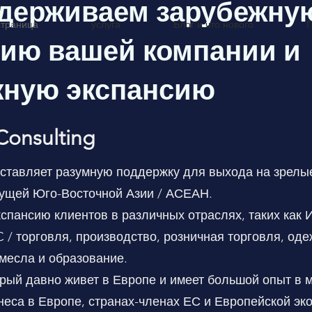
ддерживаем зарубежну
страница
услуга
Блог и что нового
П
сию вашей компании и
жную экспансию
Consulting
доставляет разумную поддержку для выхода на зрелы
тущей Юго-Восточной Азии / АСЕАН.
пансию клиентов в различных отраслях, таких как И
C / торговля, производство, розничная торговля, од
месла и образование.
орый давно живет в Европе и имеет большой опыт в 
еса в Европе, странах-членах ЕС и Европейской эко