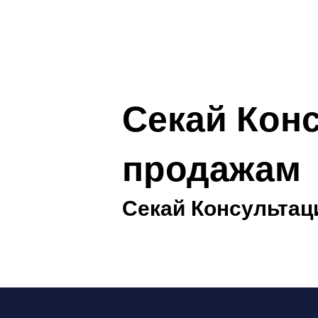
Секай Кон
продажам
​Секай Консульта