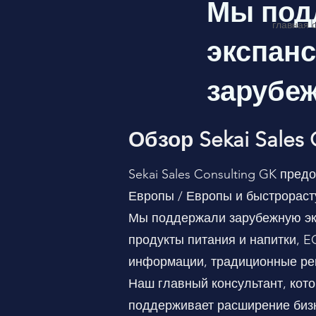
​Мы по
главная 
экспан
зарубе
Обзор Sekai Sales 
Sekai Sales Consulting GK пре
Европы / Европы и быстрорас
Мы поддержали зарубежную экс
продукты питания и напитки, E
информации, традиционные ре
Наш главный консультант, кот
поддерживает расширение бизн