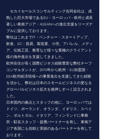
セカイセールスコンサルティング合同会社は、成
熟した巨大市場であるEU・ヨーロッパ・欧州と成長
著しい東南アジア・ASEANへの進出支援をリーズナ
ブルに提供しております。
弊社はこれまでIT・ベンチャー・スタートアップ、
飲食、EC・貿易、製造業、小売、アパレル、メディ
ア、伝統工芸、教育など様々な業種のクライアント
様の海外進出を支援してきました。
欧州在住が長く国際ビジネス経験豊富な弊社チーフ
コンサルタントが、2010年から欧州・EU加盟国・
EEA欧州経済領域への事業進出を支援してきた経験
を活かし、弊社は日本のスモールビジネスの更なる
グローバルビジネス拡大を後押しすべく設立されま
した。
日本国内の拠点とスタッフの他に、ヨーロッパでは
ドイツ、ポーランド、オランダ、イギリス、スペイ
ン、ポルトガル、イタリア、フィンランドに事務
所・駐在スタッフ・提携パートナーを有し、東南ア
ジア各国にも信頼と実績のあるパートナーを有して
おります。