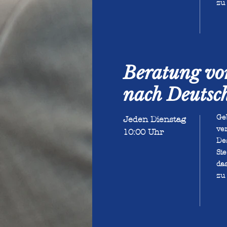
zu 
​Beratung vo
nach Deutsc
Ge
Jeden Dienstag
ve
10:00 Uhr
Des
Si
da
zu 