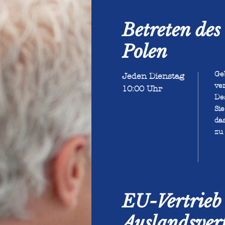
Betreten des
Polen
Ge
Jeden Dienstag
ve
10:00 Uhr
Des
Si
da
zu 
​EU-Vertrieb
Auslandsver