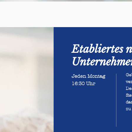
​Etabliertes 
Unternehme
Ge
Jeden Montag
ve
16:30 Uhr
Des
Si
da
zu 