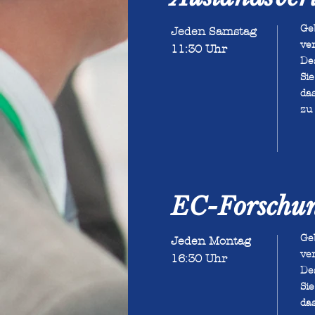
Ge
Jeden Samstag
ve
11:30 Uhr
Des
Si
da
zu 
EC-Forschun
Ge
Jeden Montag
ve
16:30 Uhr
Des
Si
da