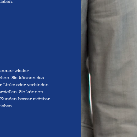
ieben.
 immer wieder
chen. Sie können das
er, Links oder verbinden
rstellen. Sie können
 Kunden besser sichtbar
ieben.