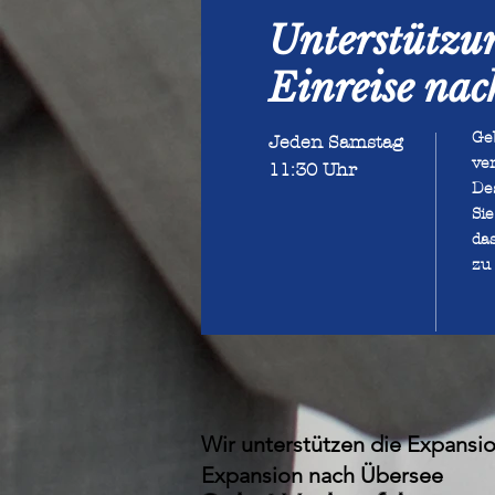
​Unterstützu
Einreise na
Ge
Jeden Samstag
ve
11:30 Uhr
Des
Si
da
zu 
Wir unterstützen die Expansi
Expansion nach Übersee